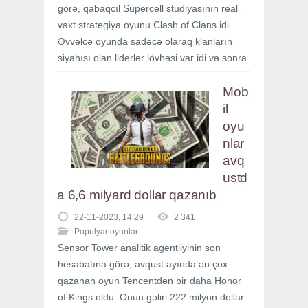
görə, qabaqcıl Supercell studiyasının real
vaxt strategiya oyunu Clash of Clans idi.
Əvvəlcə oyunda sadəcə olaraq klanların
siyahısı olan liderlər lövhəsi var idi və sonra
Mob
il
oyu
nlar
avq
ustd
a 6,6 milyard dollar qazanıb
22-11-2023, 14:29
2 341
Populyar oyunlar
Sensor Tower analitik agentliyinin son
hesabatına görə, avqust ayında ən çox
qazanan oyun Tencentdən bir daha Honor
of Kings oldu. Onun gəliri 222 milyon dollar