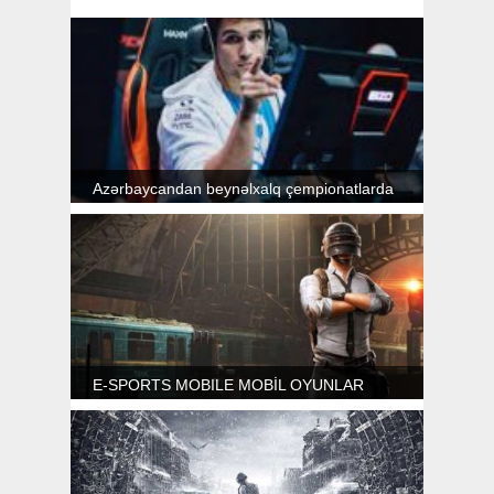
Azərbaycandan beynəlxalq çempionatlarda
iştirak edən 6 e-idmançı
E-SPORTS MOBILE MOBİL OYUNLAR
“BÖYÜK İDMAN” DÜNYASINI ETDİ