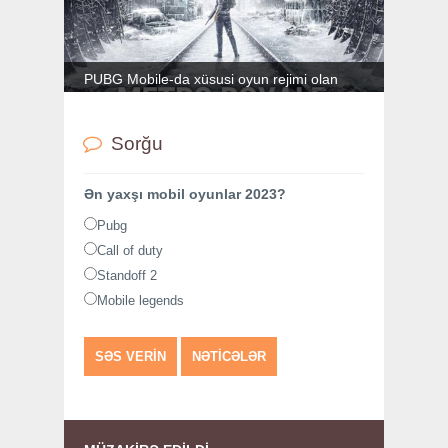
PUBG Mobile-da xüsusi oyun rejimi olan
Metro Royale yeni xəritə və yenilənmiş oyun
mexanikası aldı
Sorğu
Ən yaxşı mobil oyunlar 2023?
Pubg
Call of duty
Standoff 2
Mobile legends
SƏS VERIN
NƏTICƏLƏR