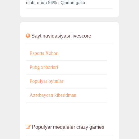
olub, onun 94%-i Çindən gəlib.
Sayt naviqasiyası
livescore
Esports Xəbərl
Pubg xəbərləri
Populyar oyunlar
Azərbaycan kiberidman
Populyar məqalələr
crazy games