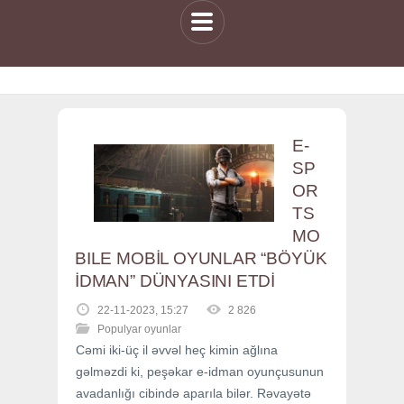
E-
SP
OR
TS
MO
BILE MOBİL OYUNLAR “BÖYÜK
İDMAN” DÜNYASINI ETDİ
22-11-2023, 15:27
2 826
Populyar oyunlar
Cəmi iki-üç il əvvəl heç kimin ağlına
gəlməzdi ki, peşəkar e-idman oyunçusunun
avadanlığı cibində aparıla bilər. Rəvayətə