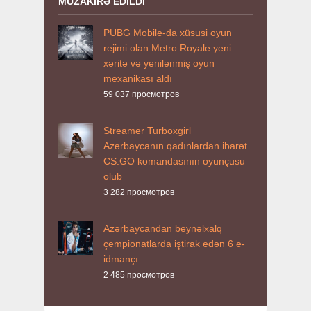
MÜZAKIRƏ EDILDI
PUBG Mobile-da xüsusi oyun
rejimi olan Metro Royale yeni
xəritə və yenilənmiş oyun
mexanikası aldı
59 037
просмотров
Streamer Turboxgirl
Azərbaycanın qadınlardan ibarət
CS:GO komandasının oyunçusu
olub
3 282
просмотров
Azərbaycandan beynəlxalq
çempionatlarda iştirak edən 6 e-
idmançı
2 485
просмотров