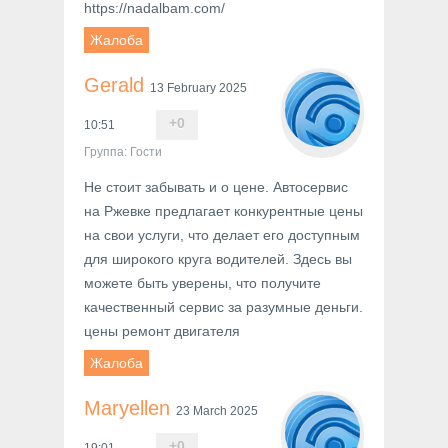
https://nadalbam.com/
Жалоба
Gerald
13 February 2025
+
0
10:51
Группа: Гости
Не стоит забывать и о цене. Автосервис
на Ржевке предлагает конкурентные цены
на свои услуги, что делает его доступным
для широкого круга водителей. Здесь вы
можете быть уверены, что получите
качественный сервис за разумные деньги.
цены ремонт двигателя
Жалоба
Maryellen
23 March 2025
+
0
19:01