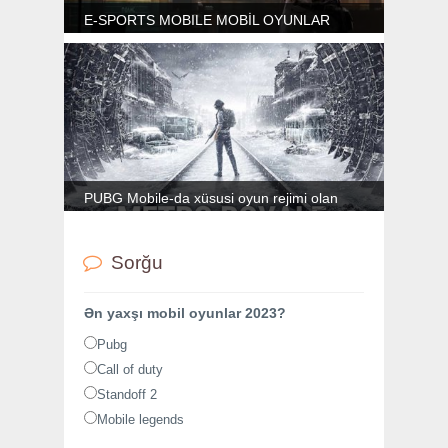
E-SPORTS MOBILE MOBİL OYUNLAR
“BÖYÜK İDMAN” DÜNYASINI ETDİ
PUBG Mobile-da xüsusi oyun rejimi olan
Metro Royale yeni xəritə və yenilənmiş oyun
mexanikası aldı
Sorğu
Ən yaxşı mobil oyunlar 2023?
Pubg
Call of duty
Standoff 2
Mobile legends