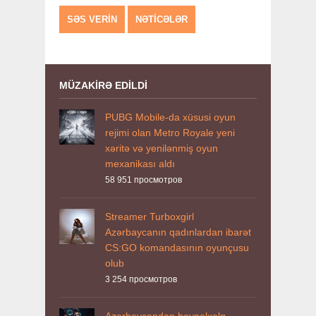
SƏS VERIN
NƏTICƏLƏR
MÜZAKIRƏ EDILDI
PUBG Mobile-da xüsusi oyun
rejimi olan Metro Royale yeni
xəritə və yenilənmiş oyun
mexanikası aldı
58 951
просмотров
Streamer Turboxgirl
Azərbaycanın qadınlardan ibarət
CS:GO komandasının oyunçusu
olub
3 254
просмотров
Azərbaycandan beynəlxalq