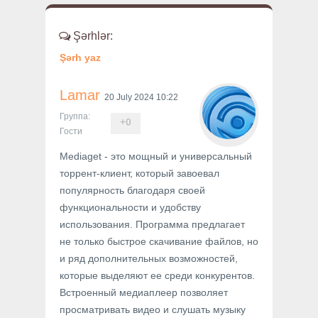
Şərhlər:
Şərh yaz
Lamar
20 July 2024 10:22
Группа:
+
0
Гости
Mediaget - это мощный и универсальный
торрент-клиент, который завоевал
популярность благодаря своей
функциональности и удобству
использования. Программа предлагает
не только быстрое скачивание файлов, но
и ряд дополнительных возможностей,
которые выделяют ее среди конкурентов.
Встроенный медиаплеер позволяет
просматривать видео и слушать музыку