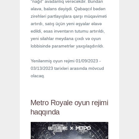
"nağıl" avadanlıq verəcəkdir. Bundan
əlavə, balans dəyişdi. Qabaqcıl bədən
zirehləri partlayışlara qarşı müqaviməti
artırdı, satış üçün yeni əşyalar əlavə
edildi, əsas inventarın tutumu artırıldı,
yeni silahlar meydana çıxdı və oyun
lobbisində parametrlər yaxşılaşdırıldı.
Yenilənmiş oyun rejimi 01/09/2023 -
03/13/2023 tarixləri arasında mövcud
olacaq.
Metro Royale oyun rejimi
haqqında