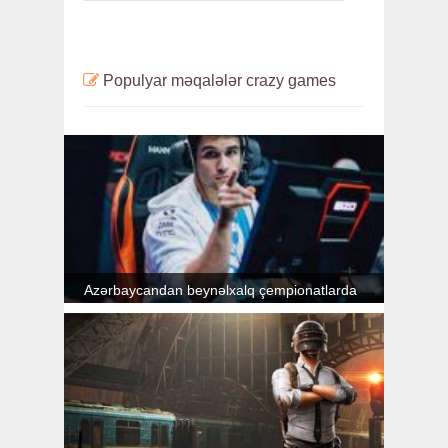
Populyar məqalələr
crazy games
Azərbaycandan beynəlxalq çempionatlarda
iştirak edən 6 e-idmançı