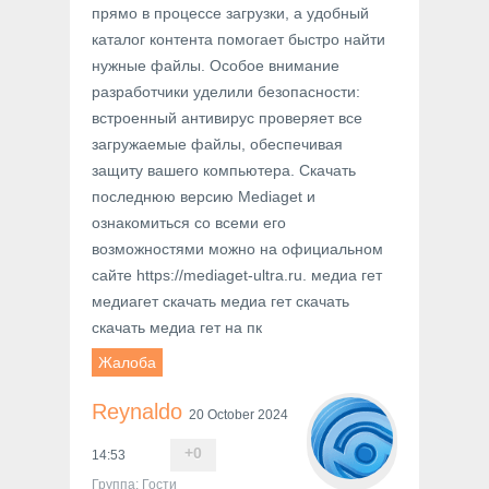
прямо в процессе загрузки, а удобный
каталог контента помогает быстро найти
нужные файлы. Особое внимание
разработчики уделили безопасности:
встроенный антивирус проверяет все
загружаемые файлы, обеспечивая
защиту вашего компьютера. Скачать
последнюю версию Mediaget и
ознакомиться со всеми его
возможностями можно на официальном
сайте https://mediaget-ultra.ru. медиа гет
медиагет скачать медиа гет скачать
скачать медиа гет на пк
Жалоба
Reynaldo
20 October 2024
+
0
14:53
Группа: Гости