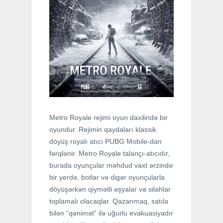
Metro Royale rejimi oyun daxilində bir
oyundur. Rejimin qaydaları klassik
döyüş royalı atıcı PUBG Mobile-dan
fərqlənir. Metro Royale talançı-atıcıdır,
burada oyunçular məhdud vaxt ərzində
bir yerdə, botlar və digər oyunçularla
döyüşərkən qiymətli əşyalar və silahlar
toplamalı olacaqlar. Qazanmaq, satıla
bilən “qənimət” ilə uğurlu evakuasiyadır