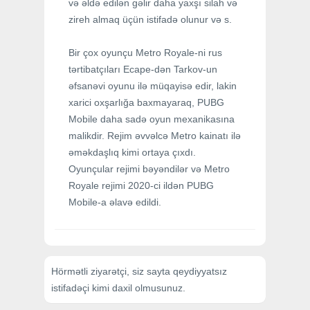
və əldə edilən gəlir daha yaxşı silah və
zireh almaq üçün istifadə olunur və s.
Bir çox oyunçu Metro Royale-ni rus
tərtibatçıları Ecape-dən Tarkov-un
əfsanəvi oyunu ilə müqayisə edir, lakin
xarici oxşarlığa baxmayaraq, PUBG
Mobile daha sadə oyun mexanikasına
malikdir. Rejim əvvəlcə Metro kainatı ilə
əməkdaşlıq kimi ortaya çıxdı.
Oyunçular rejimi bəyəndilər və Metro
Royale rejimi 2020-ci ildən PUBG
Mobile-a əlavə edildi.
Hörmətli ziyarətçi, siz sayta qeydiyyatsız
istifadəçi kimi daxil olmusunuz.