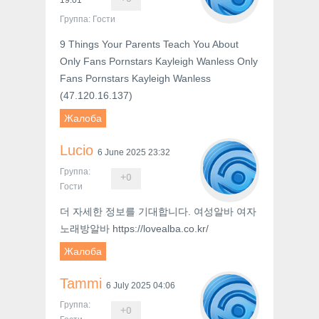
Группа: Гости
9 Things Your Parents Teach You About
Only Fans Pornstars Kayleigh Wanless Only
Fans Pornstars Kayleigh Wanless
(47.120.16.137)
Жалоба
Lucio
6 June 2025 23:32
Группа:
+
0
Гости
더 자세한 정보를 기대합니다. 여성알바 여자
노래방알바 https://lovealba.co.kr/
Жалоба
Tammi
6 July 2025 04:06
Группа:
+
0