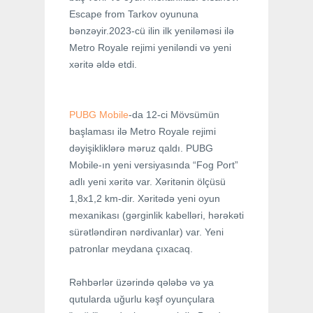
Escape from Tarkov oyununa
bənzəyir.2023-cü ilin ilk yeniləməsi ilə
Metro Royale rejimi yeniləndi və yeni
xəritə əldə etdi.
PUBG Mobile
-da 12-ci Mövsümün
başlaması ilə Metro Royale rejimi
dəyişikliklərə məruz qaldı. PUBG
Mobile-ın yeni versiyasında “Fog Port”
adlı yeni xəritə var. Xəritənin ölçüsü
1,8x1,2 km-dir. Xəritədə yeni oyun
mexanikası (gərginlik kabelləri, hərəkəti
sürətləndirən nərdivanlar) var. Yeni
patronlar meydana çıxacaq.
Rəhbərlər üzərində qələbə və ya
qutularda uğurlu kəşf oyunçulara