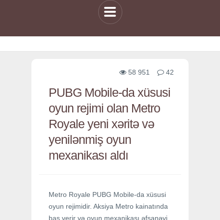
58 951
42
PUBG Mobile-da xüsusi
oyun rejimi olan Metro
Royale yeni xəritə və
yenilənmiş oyun
mexanikası aldı
Metro Royale PUBG Mobile-da xüsusi
oyun rejimidir. Aksiya Metro kainatında
baş verir və oyun mexanikası əfsanəvi