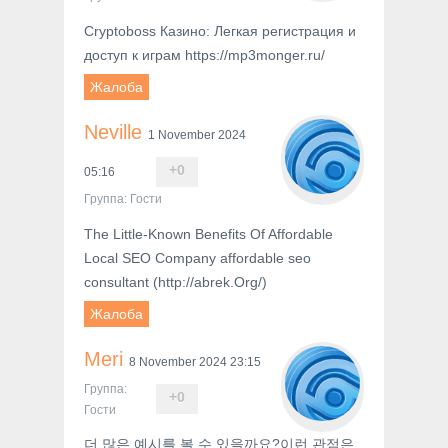
Cryptoboss Казино: Легкая регистрация и
доступ к играм https://mp3monger.ru/
Жалоба
Neville
1 November 2024
+
0
05:16
Группа: Гости
The Little-Known Benefits Of Affordable
Local SEO Company affordable seo
consultant (http://abrek.Org/)
Жалоба
Meri
8 November 2024 23:15
Группа:
+
0
Гости
더 많은 예시를 볼 수 있을까요?이런 관점은